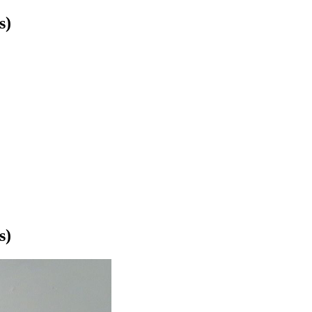
s)
s)